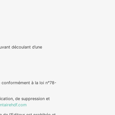
uvant découlant d’une
e conformément à la loi n°78-
ification, de suppression et
ntairehdf.com
 de l’Editeur est prohibée et