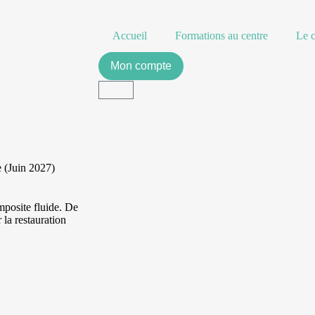
Accueil
Formations au centre
Le c
Mon compte
e (Juin 2027)
mposite fluide. De
 la restauration