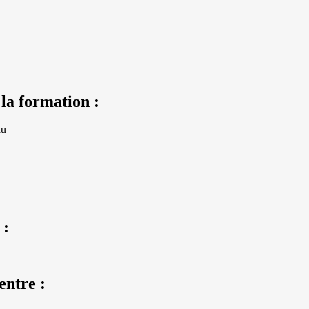
 la formation :
au
 :
entre :