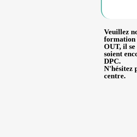
Veuillez n
formation
OUT,
il s
soient enc
DPC.
N'hésitez 
centre.